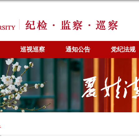
巡视巡察
通知公告
党纪法规
告