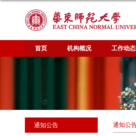
首页
机构概况
工作动态
通知公
通知公告