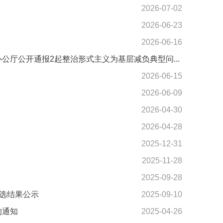
2026-07-02
2026-06-23
2026-06-16
厅公开通报2起整治形式主义为基层减负典型问...
2026-06-15
2026-06-09
2026-04-30
2026-04-28
2025-12-31
2025-11-28
2025-09-28
评选结果公示
2025-09-10
的通知
2025-04-26