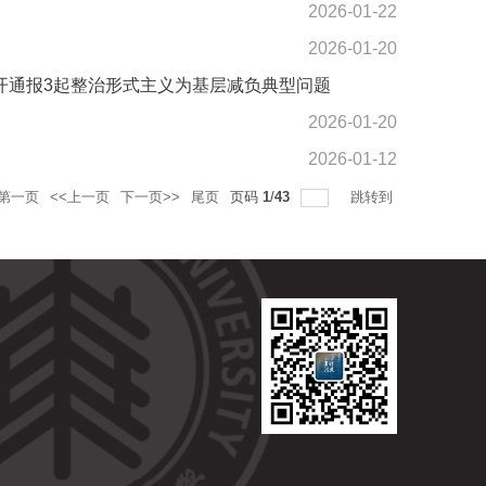
2026-01-22
2026-01-20
开通报3起整治形式主义为基层减负典型问题
2026-01-20
2026-01-12
第一页
<<上一页
下一页>>
尾页
页码
1
/
43
跳转到