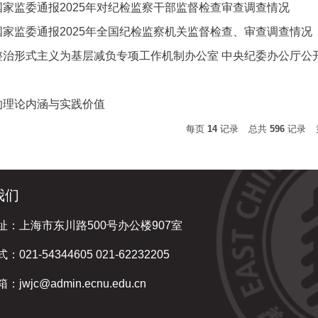
家监委通报2025年对纪检监察干部监督检查审查调查情况
家监委通报2025年全国纪检监察机关监督检查、审查调查情况
整治形式主义为基层减负专项工作机制办公室 中央纪委办公厅公
的理论内涵与实践价值
每页
14
记录
总共
596
记录
我们
址：上海市东川路500号办公楼907室
021-54344605 021-62232205
jwjc@admin.ecnu.edu.cn