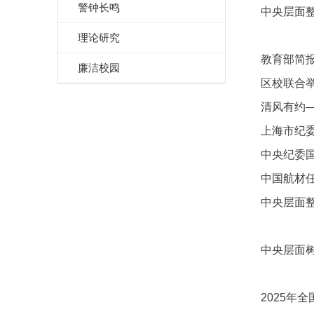
警钟长鸣
中央层面
理论研究
教育部简报
廉洁校园
区校联合
清风有约—
上海市纪
中央纪委
​中国航
中央层面
中央层面
2025年