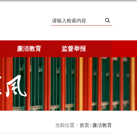
廉洁教育
监督举报
当前位置：
首页
廉洁教育