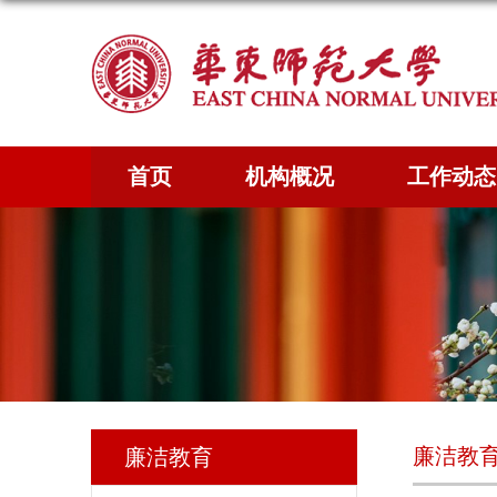
首页
机构概况
工作动态
廉洁教
廉洁教育