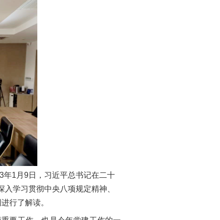
3年1月9日，习近平总书记在二十
深入学习贯彻中央八项规定精神、
例进行了解读。