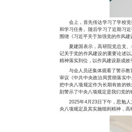
会上，首先传达学习了学校党委
和学习任务。随后学习了近期习近
围绕《习近平关于加强党的作风建
夏建国表示，高研院党总支、各
记关于党的作风建设的重要论述以
精神落实到位，以作风建设新成效
与会人员还集体观看了警示教育片
审议《中共中央政治局贯彻落实中
把中央八项规定作为长期有效的铁
刻警示了中央八项规定是我们党的
2025年4月23日下午，思勉
央八项规定及其实施细则精神，高