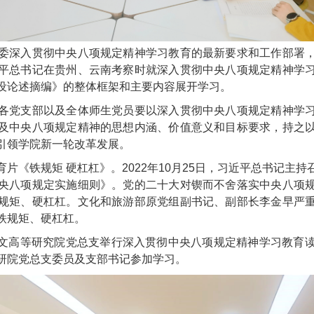
深入贯彻中央八项规定精神学习教育的最新要求和工作部署，
平总书记在贵州、云南考察时就深入贯彻中央八项规定精神学
设论述摘编》的整体框架和主要内容展开学习。
党支部以及全体师生党员要以深入贯彻中央八项规定精神学习
及中央八项规定精神的思想内涵、价值意义和目标要求，持之
引领学院新一轮改革发展。
《铁规矩 硬杠杠》。2022年10月25日，习近平总书记主持
央八项规定实施细则》。党的二十大对锲而不舍落实中央八项
规矩、硬杠杠。文化和旅游部原党组副书记、副部长李金早严
铁规矩、硬杠杠。
人文高等研究院党总支举行深入贯彻中央八项规定精神学习教育
研院党总支委员及支部书记参加学习。