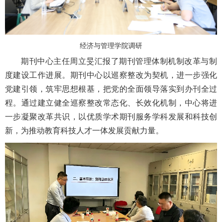
经济与管理学院调研
期刊中心主任周立旻汇报了期刊管理体制机制改革与制
度建设工作进展。期刊中心以巡察整改为契机，进一步强化
党建引领，筑牢思想根基，把党的全面领导落实到办刊全过
程。通过建立健全巡察整改常态化、长效化机制，中心将进
一步凝聚改革共识，以优质学术期刊服务学科发展和科技创
新，为推动教育科技人才一体发展贡献力量。