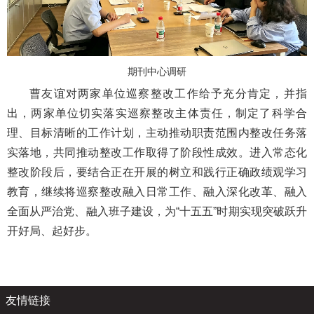
期刊中心调研
曹友谊对两家单位巡察整改工作给予充分肯定，并指
出，两家单位切实落实巡察整改主体责任，制定了科学合
理、目标清晰的工作计划，主动推动职责范围内整改任务落
实落地，共同推动整改工作取得了阶段性成效。进入常态化
整改阶段后，要结合正在开展的树立和践行正确政绩观学习
教育，继续将巡察整改融入日常工作、融入深化改革、融入
全面从严治党、融入班子建设，为“十五五”时期实现突破跃升
开好局、起好步。
友情链接